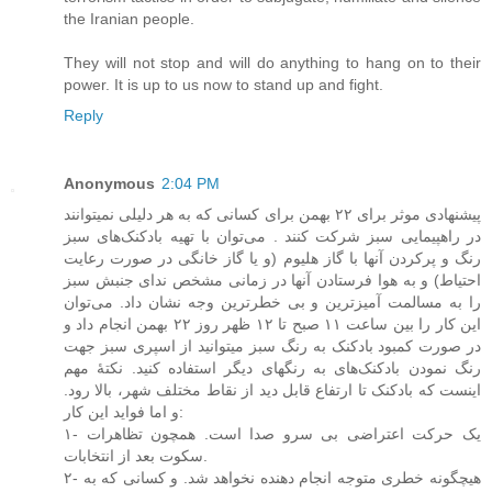
the Iranian people.
They will not stop and will do anything to hang on to their
power. It is up to us now to stand up and fight.
Reply
Anonymous
2:04 PM
پیشنهادی موثر برای ۲۲ بهمن برای کسانی‌ که به هر دلیلی‌ نمیتوانند
در راهپیمایی سبز شرکت کنند . می‌توان با تهیه بادکنک‌های سبز
رنگ و پرکردن آنها با گاز هلیوم (و یا گاز خانگی در صورت رعایت
احتیاط) و به هوا فرستادن آنها در زمانی‌ مشخص ندای جنبش سبز
را به مسالمت آمیز‌ترین و بی خطر‌ترین وجه نشان داد. می‌توان
این کار را بین ساعت ۱۱ صبح تا ۱۲ ظهر روز ۲۲ بهمن انجام داد و
در صورت کمبود بادکنک به رنگ سبز میتوانید از اسپری سبز جهت
رنگ نمودن بادکنک‌های به رنگهای دیگر استفاده کنید. نکتهٔ مهم
اینست که بادکنک تا ارتفاع قابل دید از نقاط مختلف شهر، بالا رود.
و اما فواید این کار:
۱- یک حرکت اعتراضی بی‌ سرو صدا است. همچون تظاهرات
سکوت بعد از انتخابات.
۲- هیچگونه خطری متوجه انجام دهنده نخواهد شد. و کسانی‌ که به