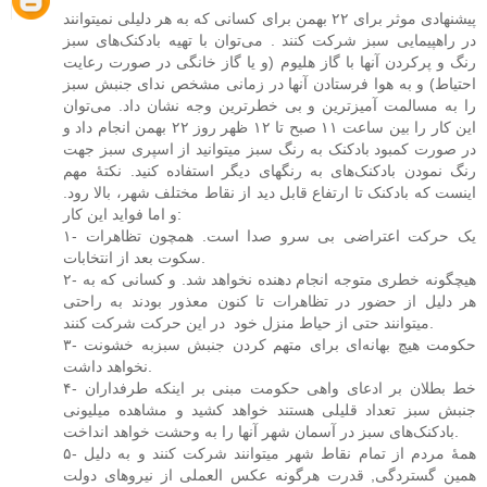
پیشنهادی موثر برای ۲۲ بهمن برای کسانی‌ که به هر دلیلی‌ نمیتوانند
در راهپیمایی سبز شرکت کنند . می‌توان با تهیه بادکنک‌های سبز
رنگ و پرکردن آنها با گاز هلیوم (و یا گاز خانگی در صورت رعایت
احتیاط) و به هوا فرستادن آنها در زمانی‌ مشخص ندای جنبش سبز
را به مسالمت آمیز‌ترین و بی خطر‌ترین وجه نشان داد. می‌توان
این کار را بین ساعت ۱۱ صبح تا ۱۲ ظهر روز ۲۲ بهمن انجام داد و
در صورت کمبود بادکنک به رنگ سبز میتوانید از اسپری سبز جهت
رنگ نمودن بادکنک‌های به رنگهای دیگر استفاده کنید. نکتهٔ مهم
اینست که بادکنک تا ارتفاع قابل دید از نقاط مختلف شهر، بالا رود.
و اما فواید این کار:
۱- یک حرکت اعتراضی بی‌ سرو صدا است. همچون تظاهرات
سکوت بعد از انتخابات.
۲- هیچگونه خطری متوجه انجام دهنده نخواهد شد. و کسانی‌ که به
هر دلیل از حضور در تظاهرات تا کنون معذور بودند به راحتی
میتوانند حتی از حیاط منزل خود ‌ در این حرکت شرکت کنند.
۳- حکومت هیچ بهانه‌ا‌ی برای متهم کردن جنبش سبزبه خشونت
نخواهد داشت.
۴- خط بطلان بر ادعای واهی حکومت مبنی بر اینکه طرفداران
جنبش سبز تعداد قلیلی هستند خواهد کشید و مشاهده میلیونی
بادکنک‌های سبز در آسمان شهر آنها را به وحشت خواهد انداخت.
۵- همهٔ مردم از تمام نقاط شهر میتوانند شرکت کنند و به دلیل
همین گستردگی, قدرت هرگونه عکس العملی از نیروهای دولت