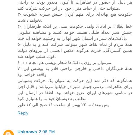
هر دلیل از حضور در تظاهرات تا کنون معذور بودند به راحتی
میتوانند حتی از حیاط منزل خود ‌ در این حرکت شرکت کنند.
۳- حکومت هیچ بهانه‌ا‌ی برای متهم کردن جنبش سبزبه خشونت
نخواهد داشت.
۴- خط بطلان بر ادعای واهی حکومت مبنی بر اینکه طرفداران
جنبش سبز تعداد قلیلی هستند خواهد کشید و مشاهده میلیونی
بادکنک‌های سبز در آسمان شهر آنها را به وحشت خواهد انداخت.
۵- همهٔ مردم از تمام نقاط شهر میتوانند شرکت کنند و به دلیل
همین گستردگی, قدرت هرگونه عکس العملی از نیروهای دولت
کودتا سلب خواهد شد.
۶- می‌توان بر روی بادکنک‌ها شعار نویسی هم انجام داد.
۷- همهٔ خبرنگاران داخلی‌ و خارجی‌ براحتی قادر به پوشش این
واقعه خواهند بود.
همانگونه که ذکر شد این حرکت به عنوان یک حرکت پشتیبانی‌
برای تظاهرات مردمی جنبش سبز در خیابانها می‌باشد و قابل اجرا
در تمامی‌ شهر‌های ایران عزیز خواهد بود. لطفا در ارسال این
مطلب به دوستان خود ما را همیاری کنید.
پس وعدهٔ ما ۲۲ بهمن از ساعت ۱۱ صبح الی‌ ۱۲ ظهر
Reply
Unknown
2:06 PM