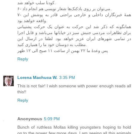
کودتا سلب خواهد شد.
۶- می‌توان بر روی بادکنک‌ها شعار نویسی هم انجام داد.
۷- همهٔ خبرنگاران داخلی‌ و خارجی‌ براحتی قادر به پوشش این
واقعه خواهند بود.
همانگونه که ذکر شد این حرکت به عنوان یک حرکت پشتیبانی‌
برای تظاهرات مردمی جنبش سبز در خیابانها می‌باشد و قابل اجرا
در تمامی‌ شهر‌های ایران عزیز خواهد بود. لطفا در ارسال این
مطلب به دوستان خود ما را همیاری کنید.
پس وعدهٔ ما ۲۲ بهمن از ساعت ۱۱ صبح الی‌ ۱۲ ظهر
Reply
Lorena Machuca W.
3:35 PM
This is not fair! I wish someone with power enough reads all
this!!
Reply
Anonymous
5:09 PM
Bunch of ruthless Mollas killing youngsters hoping to hold
on to the power few more days. I am seeing all this animals