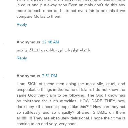
in court and put away soon.Even animals don't do this any
more to each other and it is not even fair to animals if we
compare Mollas to them.
Reply
Anonymous
12:48 AM
با تمام توان باید این جنایات رو افشاگری کنیم
Reply
Anonymous
7:51 PM
I am SICK of these men doing the most vile, cruel, and
unspeakable things in the name of Islam. I do not know the
same God they claim to be following. The God I know has
no tolerance for such atrocities. HOW DARE THEY, how
dare they kill innocent people like this?!? How can they act
so ruthlessly and so unjustly? Shame, SHAME on them
all!!!!!!!!!! They are absolutely delusional. I hope their time is
coming to an end very, very soon.